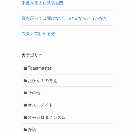
手足が震えた発表会🎹
目を瞑っては弾けない。🍷☓２ならどうかな？
スタンプ貯めるぞ
カテゴリー
Toastmaster
おかん！の考え
その他
オストメイト
オモシロタノシズム
介護