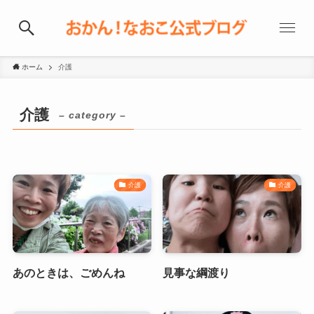
ホーム
介護
介護
– category –
介護
介護
あのときは、ごめんね
見事な綱渡り