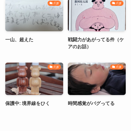
介護
介護
一山、超えた
戦闘力があがってる件（ケ
アのお話）
介護
介護
保護中: 境界線をひく
時間感覚がバグってる