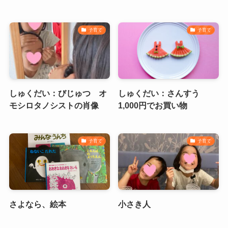
子育て
子育て
しゅくだい：びじゅつ オ
しゅくだい：さんすう
モシロタノシストの肖像
1,000円でお買い物
子育て
子育て
さよなら、絵本
小さき人