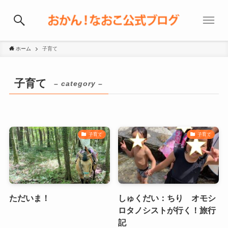
ホーム
子育て
子育て
– category –
子育て
子育て
ただいま！
しゅくだい：ちり オモシ
ロタノシストが行く！旅行
記